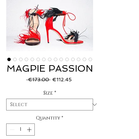
MAGPIE PASSION
Regular
Sale
 €173.00 
€112.45
Price
Price
Size
*
Quantity
*